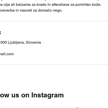
 olja ali balzama za brado in aftershave za pomiritev kože.
k
1000 Ljubljana, Slovenia
mail.com
low us on Instagram
@asgm.ljubl