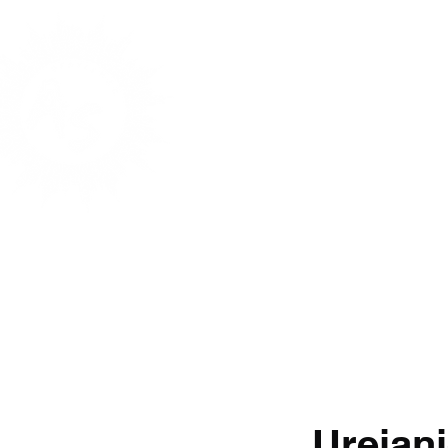
Domov
Naro
Urejan