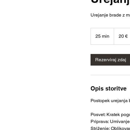
Urejanje brade z maš
20
€
25 min
2
20 €
5
m
i
Rezerviraj zdaj
n
Opis storitve
Postopek urejanja 
Posvet: Kratek pogo
Priprava: Umivanje 
Striženje: Oblikova