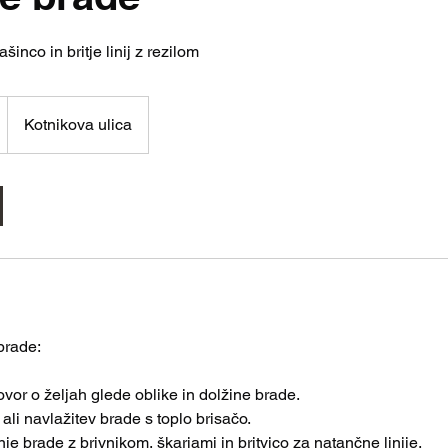
inco in britje linij z rezilom
Kotnikova ulica
brade:
vor o željah glede oblike in dolžine brade.
ali navlažitev brade s toplo brisačo.
nje brade z brivnikom, škarjami in britvico za natančne linije.