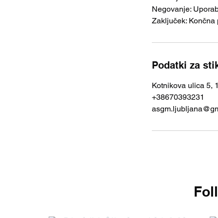
Negovanje: Uporaba
Podatki za sti
Kotnikova ulica 5, 
+38670393231
asgm.ljubljana@g
Fol