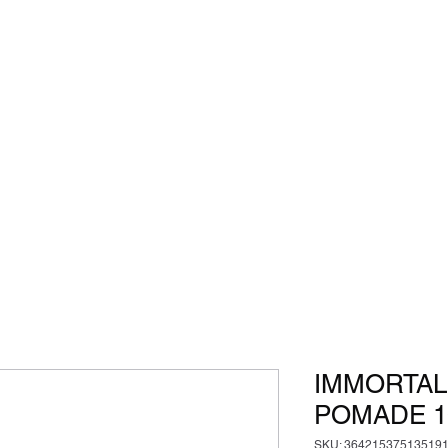
AS Gentleman
Za tiste, ki ne iščejo povprečja, ampak popolnost.
čanje
Darilni boni
Shop
Barber Ljubljana
IMMORTAL
POMADE 1
SKU: 36421537513519