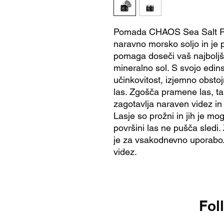
Pomada CHAOS Sea Salt Po
naravno morsko soljo in je
pomaga doseči vaš najboljš
mineralno sol. S svojo edin
učinkovitost, izjemno obsto
las. Zgošča pramene las, ta
zagotavlja naraven videz in m
Lasje so prožni in jih je mo
površini las ne pušča sledi.
je za vsakodnevno uporabo.
videz.
Fol