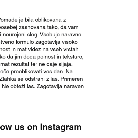
4,00 € za naro
sijaja. Lasje so prožn
Brezplačna do
dan. Na površini las 
Osebni prevzem:
made je bila oblikovana z
las. Primeren je za 
Shop Ljubljana, Ko
Zagotavlja naraven v
predhodnem dogo
 posebej zasnovana tako, da vam
Dostava po Evropski u
i neurejeni slog. Vsebuje naravno
Ponudnik dostave
stveno formulo zagotavlja visoko
države)
jnost in mat videz na vseh vrstah
Rok dostave:
3–7 
ko da jim doda polnost in teksturo,
Strošek dostave:
at rezultat ter ne daje sijaja.
9,90 € za naro
goče preoblikovati ves dan. Na
Brezplačna do
🌍 Dostava izven EU
 Zlahka se odstrani z las. Primeren
Rok dostave:
7–14
 Ne obteži las. Zagotavlja naraven
glede na državo)
Strošek dostave:
o
zaključku naročila
Carine in davki:
Mo
niso vključeni v 
pošiljke.
low us on Instagram
@asgm.ljubl
💳 Plačilne metode
Plačilo po predra