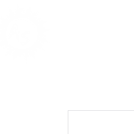
Domov
Naro